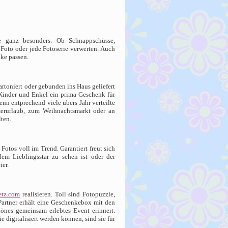
e ganz besonders. Ob Schnappschüsse,
Foto oder jede Fotoserie verwerten. Auch
nke passen.
rtoniert oder gebunden ins Haus geliefert
 Kinder und Enkel ein prima Geschenk für
nn entprechend viele übers Jahr verteilte
merurlaub, zum Weihnachtsmarkt oder an
lten.
tos voll im Trend. Garantiert freut sich
m Lieblingsstar zu sehen ist oder der
ier.
etz.com
realisieren. Toll sind Fotopuzzle,
Partner erhält eine Geschenkebox mit den
önes gemeinsam erlebtes Event erinnert.
ie digitalisiert werden können, sind sie für