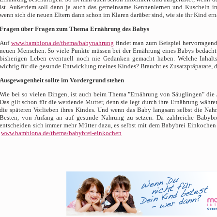
ist. Außerdem soll dann ja auch das gemeinsame Kennenlernen und Kuscheln im 
wenn sich die neuen Eltern dann schon im Klaren darüber sind, wie sie ihr Kind er
Fragen über Fragen zum Thema Ernährung des Babys
Auf
www.bambiona.de/thema/babynahrung
findet man zum Beispiel hervorragend
neuen Menschen. So viele Punkte müssen bei der Ernährung eines Babys bedacht w
bisherigen Leben eventuell noch nie Gedanken gemacht haben. Welche Inhalts
wichtig für die gesunde Entwicklung meines Kindes? Braucht es Zusatzpräparate, 
Ausgewogenheit sollte im Vordergrund stehen
Wie bei so vielen Dingen, ist auch beim Thema "Ernährung von Säuglingen" die
Das gilt schon für die werdende Mutter, denn sie legt durch ihre Ernährung währ
die späteren Vorlieben ihres Kindes. Und wenn das Baby langsam selbst die Nahru
Besten, von Anfang an auf gesunde Nahrung zu setzen. Da zahlreiche Babybrei
entscheiden sich immer mehr Mütter dazu, es selbst mit dem Babybrei Einkochen z
www.bambiona.de/thema/babybrei-einkochen