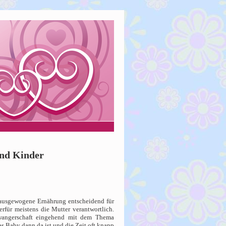
und Kinder
d ausgewogene Ernährung entscheidend für
rfür meistens die Mutter verantwortlich.
hwangerschaft eingehend mit dem Thema
s Baby dann da ist und die Zeit oft knapp