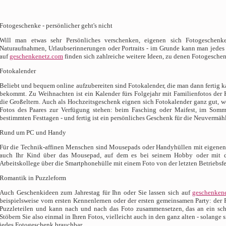
Fotogeschenke - persönlicher geht's nicht
Will man etwas sehr Persönliches verschenken, eigenen sich Fotogeschenk
Naturaufnahmen, Urlaubserinnerungen oder Portraits - im Grunde kann man jedes 
auf
geschenkenetz.com
finden sich zahlreiche weitere Ideen, zu denen Fotogesche
Fotokalender
Beliebt und bequem online aufzubereiten sind Fotokalender, die man dann fertig ka
bekommt. Zu Weihnachten ist ein Kalender fürs Folgejahr mit Familienfotos der
die Großeltern. Auch als Hochzeitsgeschenk eignen sich Fotokalender ganz gut, we
Fotos des Paares zur Verfügung stehen: beim Fasching oder Maifest, im Som
bestimmten Festtagen - und fertig ist ein persönliches Geschenk für die Neuvermäh
Rund um PC und Handy
Für die Technik-affinen Menschen sind Mousepads oder Handyhüllen mit eigenen Fo
auch Ihr Kind über das Mousepad, auf dem es bei seinem Hobby oder mit de
Arbeitskollege über die Smartphonehülle mit einem Foto von der letzten Betriebsfe
Romantik in Puzzleform
Auch Geschenkideen zum Jahrestag für Ihn oder Sie lassen sich auf
geschenken
beispielsweise vom ersten Kennenlernen oder der ersten gemeinsamen Party: der 
Puzzleteilen und kann nach und nach das Foto zusammensetzen, das an ein sch
Stöbern Sie also einmal in Ihren Fotos, vielleicht auch in den ganz alten - solange s
jedes Fotogeschenk brauchbar.